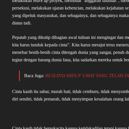
melakukan
mark up
proyek, membuat “anggaran siluman”, mend
persekusi, melakukan ujaran kebencian, melakukan kejahatan 
yang dipeluk masyarakat, dan sebagainya, dan sebagainya mak
diatas tadi.
Pepatah yang dikutip dibagian awal tulisan ini mengingat dan 
kita harus tunduk kepada cinta”. Kita harus merajut terus mener
menebar benih-benih cinta ditengah dunia yang sangar, penuh du
tegiur dengan barang dunia fana, kita sadarkan mereka untuk ber
Baca Juga:
REALITAS HIDUP UMAT YANG TELAH D
Cinta kasih itu sabar, murah hati, tidak cemburu, tidak menyom
diri sendiri, tidak pemarah, tidak menyimpan kesalahan orang lai
Cinta kasih tidak bersukacita karena ketidakadilan tetapi karen