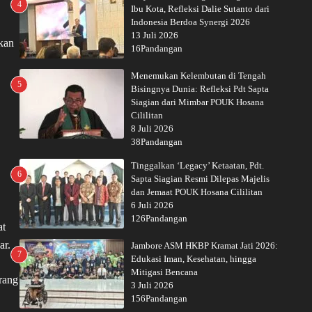
4
Ibu Kota, Refleksi Dalie Sutanto dari
Indonesia Berdoa Synergi 2026
13 Juli 2026
rkan
16Pandangan
Menemukan Kelembutan di Tengah
5
Bisingnya Dunia: Refleksi Pdt Sapta
Siagian dari Mimbar POUK Hosana
Cililitan
8 Juli 2026
38Pandangan
Tinggalkan ‘Legacy’ Ketaatan, Pdt.
6
Sapta Siagian Resmi Dilepas Majelis
dan Jemaat POUK Hosana Cililitan
6 Juli 2026
126Pandangan
at
ar.
Jambore ASM HKBP Kramat Jati 2026:
7
Edukasi Iman, Kesehatan, hingga
Mitigasi Bencana
rang
3 Juli 2026
156Pandangan