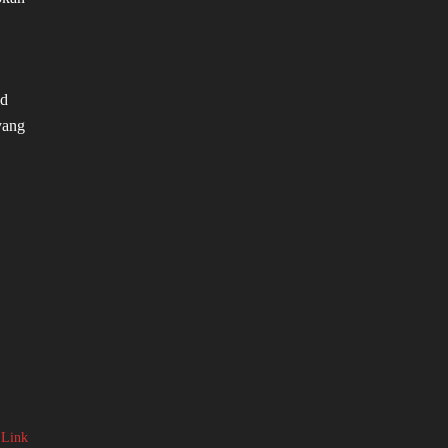
id
yang
 Link