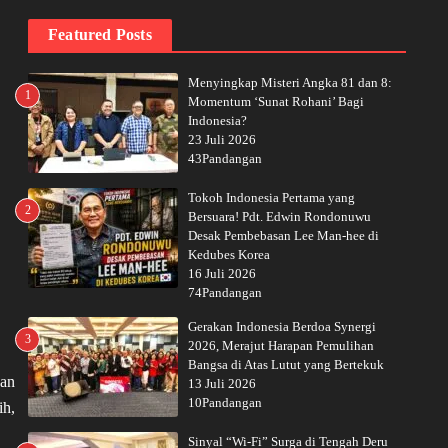
Featured Posts
Menyingkap Misteri Angka 81 dan 8:
1
Momentum ‘Sunat Rohani’ Bagi
Indonesia?
23 Juli 2026
43Pandangan
Tokoh Indonesia Pertama yang
2
Bersuara! Pdt. Edwin Rondonuwu
Desak Pembebasan Lee Man-hee di
Kedubes Korea
16 Juli 2026
74Pandangan
Gerakan Indonesia Berdoa Synergi
3
2026, Merajut Harapan Pemulihan
Bangsa di Atas Lutut yang Bertekuk
dan
13 Juli 2026
10Pandangan
ih,
Sinyal “Wi-Fi” Surga di Tengah Deru