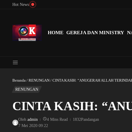
Lewati ke konten
Hot News
Menyingkap Misteri Angka 81 dan 8: Momentum ‘Sunat Rohani’ B
HOME
GEREJA DAN MINISTRY
N
Beranda
/
RENUNGAN
/
CINTA KASIH: “ANUGERAH ALLAH TERINDA
RENUNGAN
CINTA KASIH: “A
Oleh
admin
4 Mins Read
1832Pandangan
7 Mei 2020
09:22