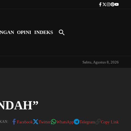
Tokoh Indonesia Pertama yang Bers
NGAN
OPINI
INDEKS
Sabtu, Agustus 8, 2026
INDAH”
KAN:
Facebook
Twitter
WhatsApp
Telegram
Copy Link