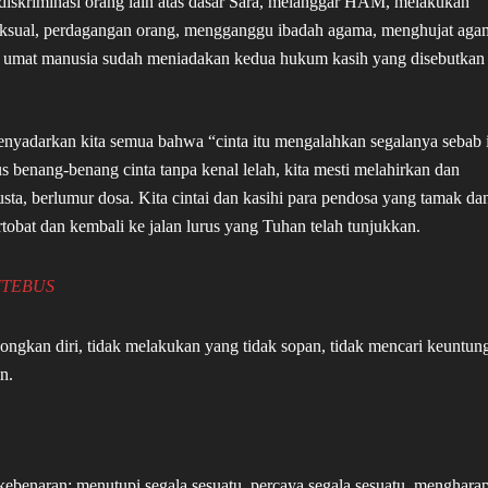
iskriminasi orang lain atas dasar Sara, melanggar HAM, melakukan
seksual, perdagangan orang, mengganggu ibadah agama, menghujat aga
a umat manusia sudah meniadakan kedua hukum kasih yang disebutkan
menyadarkan kita semua bahwa “cinta itu mengalahkan segalanya sebab 
us benang-benang cinta tanpa kenal lelah, kita mesti melahirkan dan
sta, berlumur dosa. Kita cintai dan kasihi para pendosa yang tamak da
tobat dan kembali ke jalan lurus yang Tuhan telah tunjukkan.
ITEBUS
bongkan diri, tidak melakukan yang tidak sopan, tidak mencari keuntun
n.
a kebenaran; menutupi segala sesuatu, percaya segala sesuatu, menghara