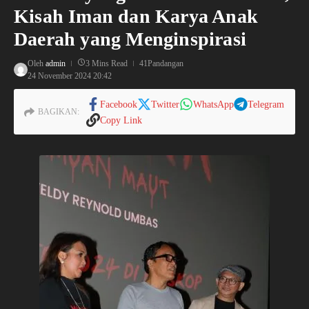
Kisah Iman dan Karya Anak
Daerah yang Menginspirasi
Oleh
admin
3 Mins Read
41Pandangan
24 November 2024
20:42
Facebook
Twitter
WhatsApp
Telegram
BAGIKAN:
Copy Link