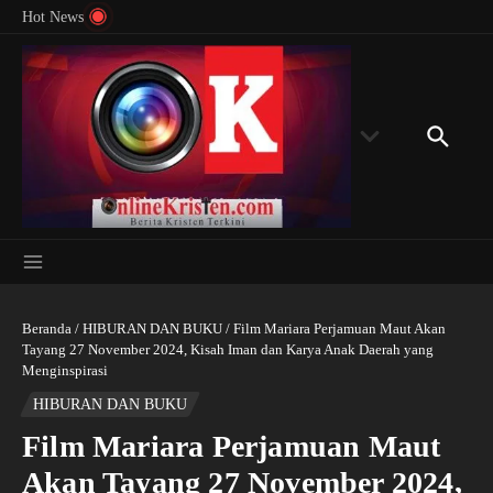
Menyingkap Misteri Angka 81 dan 8: Momentum
Lewati ke konten
Rondon
Hot News
‘Sunat Rohani’ Bagi Indonesia?
Kedube
Beranda
/
HIBURAN DAN BUKU
/
Film Mariara Perjamuan Maut Akan
Tayang 27 November 2024, Kisah Iman dan Karya Anak Daerah yang
Menginspirasi
HIBURAN DAN BUKU
Film Mariara Perjamuan Maut
Akan Tayang 27 November 2024,