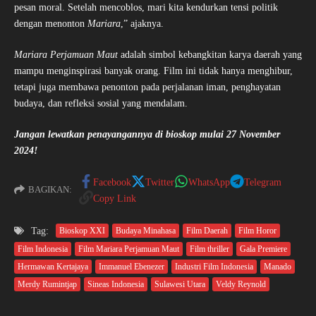
pesan moral. Setelah mencoblos, mari kita kendurkan tensi politik
dengan menonton
Mariara
,” ajaknya.
Mariara Perjamuan Maut
adalah simbol kebangkitan karya daerah yang
mampu menginspirasi banyak orang. Film ini tidak hanya menghibur,
tetapi juga membawa penonton pada perjalanan iman, penghayatan
budaya, dan refleksi sosial yang mendalam.
Jangan lewatkan penayangannya di bioskop mulai 27 November
2024!
Facebook
Twitter
WhatsApp
Telegram
BAGIKAN:
Copy Link
Tag:
Bioskop XXI
Budaya Minahasa
Film Daerah
Film Horor
Film Indonesia
Film Mariara Perjamuan Maut
Film thriller
Gala Premiere
Hermawan Kertajaya
Immanuel Ebenezer
Industri Film Indonesia
Manado
Merdy Rumintjap
Sineas Indonesia
Sulawesi Utara
Veldy Reynold