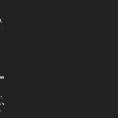
l,
if
kan
en
No.
am