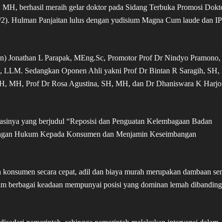
 MH, berhasil meraih gelar doktor pada Sidang Terbuka Promosi Dokt
(20/2). Hulman Panjaitan lulus dengan yudisium Magna Cum laude dan I
on) Jonathan L Parapak, MEng.Sc, Promotor Prof Dr Nindyo Pramono,
, LLM. Sedangkan Oponen Ahli yakni Prof Dr Bintan R Saragih, SH, 
H, MH, Prof Dr Rosa Agustina, SH, MH, dan Dr Dhaniswara K Harjo
tasinya yang berjudul “Reposisi dan Penguatan Kelembagaan Badan
dungan Hukum Kepada Konsumen dan Menjamin Keseimbangan
a konsumen secara cepat, adil dan biaya murah merupakan dambaan s
lam berbagai keadaan mempunyai posisi yang dominan lemah dibanding