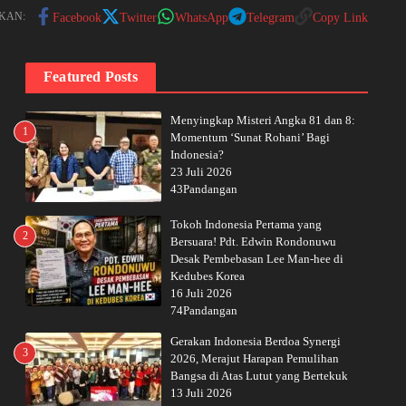
KAN:
Facebook
Twitter
WhatsApp
Telegram
Copy Link
Featured Posts
Menyingkap Misteri Angka 81 dan 8:
1
Momentum ‘Sunat Rohani’ Bagi
Indonesia?
23 Juli 2026
43Pandangan
Tokoh Indonesia Pertama yang
2
Bersuara! Pdt. Edwin Rondonuwu
Desak Pembebasan Lee Man-hee di
Kedubes Korea
16 Juli 2026
74Pandangan
Gerakan Indonesia Berdoa Synergi
3
2026, Merajut Harapan Pemulihan
Bangsa di Atas Lutut yang Bertekuk
13 Juli 2026