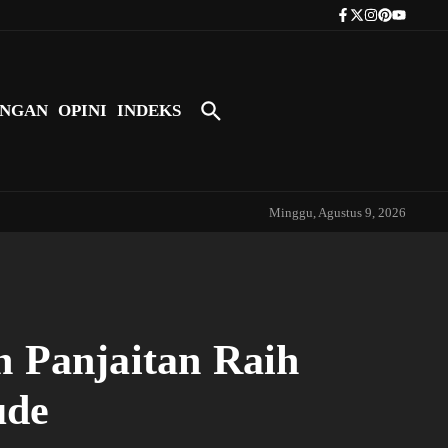
Tokoh Indonesia Pertama yang Bers
NGAN
OPINI
INDEKS
Minggu, Agustus 9, 2026
 Panjaitan Raih
ude