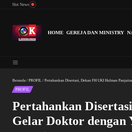
Lewati ke konten
Hot News
Menyingkap Misteri Angka 81 dan 8: Momentum ‘Sunat Rohani’ B
HOME
GEREJA DAN MINISTRY
N
Beranda
/
PROFIL
/
Pertahankan Disertasi, Dekan FH UKI Hulman Panjai
PROFIL
Pertahankan Disertas
Gelar Doktor dengan