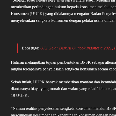
“Sebagai suatu negara kesejahteraan (welfare state), keadaan in
memberikan perlindungan hukum kepada konsumen melalui pe
Konsumen (UUPK) yang didalamnya mengatur Badan Penyelesa
menyelesaikan sengketa konsumen dengan pelaku usaha di luar p
Baca juga:
UKI Gelar Diskusi Outlook Indonesia 2021,
Hulman melanjutkan tujuan pembentukan BPSK sebagai alternati
rangka tercapainya penyelesaian sengketa konsumen secara cepa
Sebab itulah, UUPK banyak memberikan manfaat dan kemudah
diantaranya biaya yang murah dan waktu yang relatif lebih cepat
19 UUPK.
“Namun realitas penyelesaian sengketa konsumen melalui BP
mewujudkan keseimbangan kepentingan konsumen dengan pelaku 