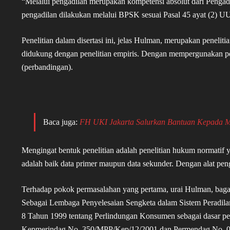
“Melalui pengadilan merupakan kompetensi absolut dari Pengadi
pengadilan dilakukan melalui BPSK sesuai Pasal 45 ayat (2) UU
Penelitian dalam disertasi ini, jelas Hulman, merupakan penelit
didukung dengan penelitian empiris. Dengan mempergunakan p
(perbandingan).
Baca juga:
FH UKI Jakarta Salurkan Bantuan Kepada 
Mengingat bentuk penelitian adalah penelitian hukum normatif 
adalah baik data primer maupun data sekunder. Dengan alat pe
Terhadap pokok permasalahan yang pertama, urai Hulman, ba
Sebagai Lembaga Penyelesaian Sengketa dalam Sistem Peradil
8 Tahun 1999 tentang Perlindungan Konsumen sebagai dasar p
Kepmerindag No. 350/MPP/Kep/12/2001 dan Permendag No. 