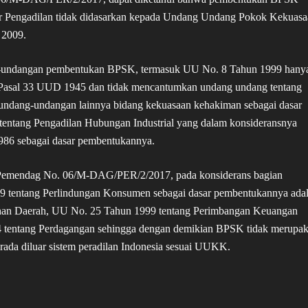
uar Pengadilan tidak didasarkan kepada Undang Undang Pokok Kekuas
 2009.
ang-undangan pembentukan BPSK, termasuk UU No. 8 Tahun 1999 hany
an Pasal 33 UUD 1945 dan tidak mencantumkan undang undang tentang
ndang-undangan lainnya bidang kekuasaan kehakiman sebagai dasar
entang Pengadilan Hubungan Industrial yang dalam konsideransnya
86 sebagai dasar pembentukannya.
Pemendag No. 06/M-DAG/PER/2/2017, pada konsiderans bagian
9 tentang Perlindungan Konsumen sebagai dasar pembentukannya ada
han Daerah, UU No. 25 Tahun 1999 tentang Perimbangan Keuangan
4 tentang Perdagangan sehingga dengan demikian BPSK tidak merupa
rada diluar sistem peradilan Indonesia sesuai UUKK.