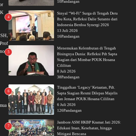
10Pandangan
or
PK
Sinyal “Wi-Fi” Surga di Tengah Deru
4
Ibu Kota, Refleksi Dalie Sutanto dari
Indonesia Berdoa Synergi 2026
13 Juli 2026
 SH,
16Pandangan
Prof
Menemukan Kelembutan di Tengah
no,
5
Bisingnya Dunia: Refleksi Pdt Sapta
Siagian dari Mimbar POUK Hosana
Cililitan
8 Juli 2026
38Pandangan
Tinggalkan ‘Legacy’ Ketaatan, Pdt.
6
Sapta Siagian Resmi Dilepas Majelis
dan Jemaat POUK Hosana Cililitan
6 Juli 2026
emua
126Pandangan
Jambore ASM HKBP Kramat Jati 2026:
7
Edukasi Iman, Kesehatan, hingga
Mitigasi Bencana