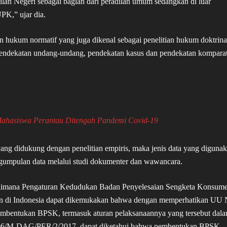
lan Negeri sebagai bagian dari peradilan umum sedangkan di luar
PK,” ujar dia.
ian hukum normatif yang juga dikenal sebagai penelitian hukum doktrina
endekatan undang-undang, pendekatan kasus dan pendekatan komparat
Mahasiswa Perantau Ditengah Pandemi Covid-19
yang didukung dengan penelitian empiris, maka jenis data yang diguna
ngumpulan data melalui studi dokumenter dan wawancara.
gaimana Pengaturan Kedudukan Badan Penyelesaian Sengketa Konsum
an di Indonesia dapat dikemukakan bahwa dengan memperhatikan UU 
embentukan BPSK, termasuk aturan pelaksanaannya yang tersebut dal
06/M-DAG/PER/2/2017, dapat diketahui bahwa pembentukan BPSK