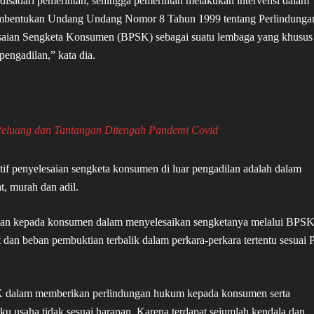
i disadari pemerintah, sehingga pemerintah melakukan intervensi dalam
mbentukan Undang Undang Nomor 8 Tahun 1999 tentang Perlindunga
ian Sengketa Konsumen (BPSK) sebagai suatu lembaga yang khusus
engadilan,” kata dia.
 Peluang dan Tantangan Ditengah Pandemi Covid
f penyelesaian sengketa konsumen di luar pengadilan adalah dalam
t, murah dan adil.
an kepada konsumen dalam menyelesaikan sengketanya melalui BPSK
 dan beban pembuktian terbalik dalam perkara-perkara tertentu sesuai 
SK dalam memberikan perlindungan hukum kepada konsumen serta
usaha tidak sesuai harapan. Karena terdapat sejumlah kendala dan