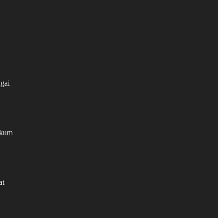
gai
ukum
at