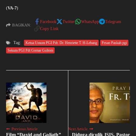
(
VA-7
)
Facebook
Twitter
WhatsApp
Telegram
BAGIKAN:
Copy Link
Tag:
Ketua Umum PGI Pdt. Dr. Henriette T. H-Lebang
Pesan Paskah pgi
Sekum PGI Pdt Gomar Gultom
Previous Article
Next Article
Film “David and Goliath”
Diduga diculik ISIS, Pastor