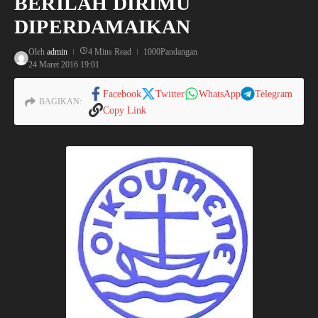
BERILAH DIRIMU
DIPERDAMAIKAN
Oleh
admin
4 Mins Read
1000Pandangan
24 Maret 2016
19:01
Facebook
Twitter
WhatsApp
Telegram
BAGIKAN:
Copy Link