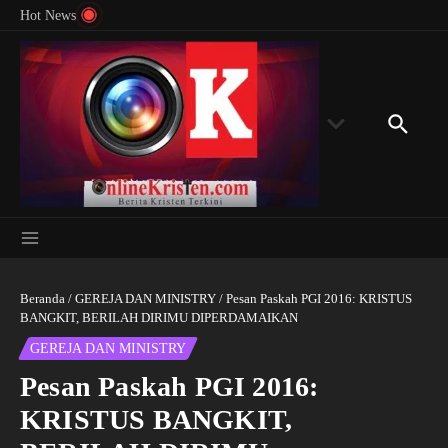
Menyingkap Misteri Angka 81 dan 8: Momentum
Lewati ke konten
Rondon
Hot News
‘Sunat Rohani’ Bagi Indonesia?
Kedube
Beranda
/
GEREJA DAN MINISTRY
/
Pesan Paskah PGI 2016: KRISTUS
BANGKIT, BERILAH DIRIMU DIPERDAMAIKAN
GEREJA DAN MINISTRY
Pesan Paskah PGI 2016:
KRISTUS BANGKIT,